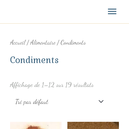
Aller
Menu
au
princ
contenu
Accueil
/
Alimentaire
/ Condiments
Condiments
Affichage de 1–12 sur 19 résultats
Ce
Ce