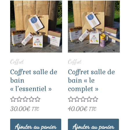
Coffret
Coffret
Coffret salle de
Coffret salle de
bain
bain « le
« l’essentiel »
complet »
Note
30,00
€
Note
40,00
€
TTC
TTC
0
0
sur
sur
5
5
Ajouter au panier
Ajouter au panier