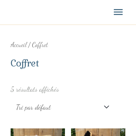
Aller
Menu
au
princ
contenu
Accueil
/ Coffret
Coffret
5 résultats affichés