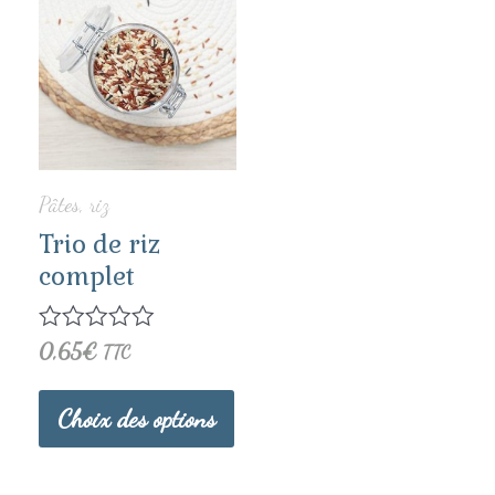
produit
a
plusieurs
variations.
Pâtes, riz
Les
Trio de riz
options
complet
peuvent
Note
0,65
€
TTC
être
0
sur
choisies
5
Choix des options
sur