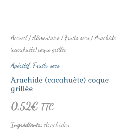
Accueil
/
Alimentaire
/
Fruits secs
/ Arachide
(cacahuète) coque grillée
Apéritif
,
Fruits secs
Arachide (cacahuète) coque
grillée
0,52
€
TTC
Ingrédients
:
Arachides