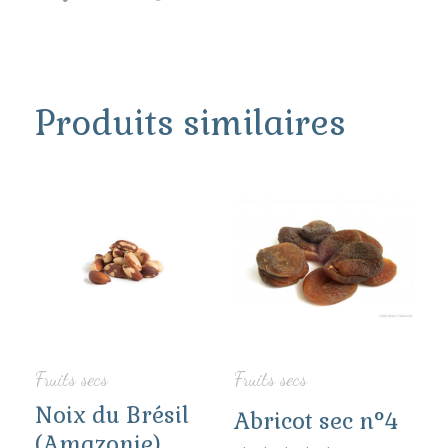
Produits similaires
Ce
Ce
produit
prod
a
a
plusieurs
plus
variations.
vari
Fruits secs
Fruits secs
Les
Les
Noix du Brésil
Abricot sec n°4
options
opti
(Amazonie)