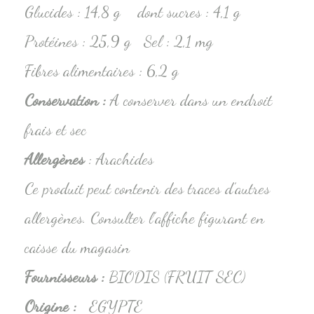
Glucides : 14,8 g dont sucres : 4,1 g
Protéines : 25,9 g Sel : 2,1 mg
Fibres alimentaires : 6,2 g
Conservation
:
A conserver dans un endroit
frais et sec
Allergènes
: Arachides
Ce produit peut contenir des traces d’autres
allergènes. Consulter l’affiche figurant en
caisse du magasin
Fournisseurs :
BIODIS (FRUIT SEC)
Origine :
EGYPTE