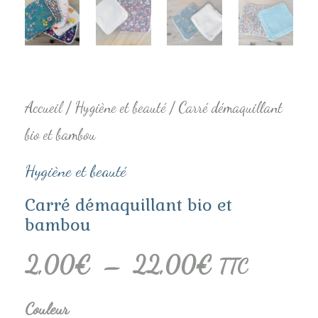
22,00€
Accueil
/
Hygiène et beauté
/ Carré démaquillant
bio et bambou
Hygiène et beauté
Carré démaquillant bio et
bambou
2,00
€
–
22,00
€
TTC
Couleur