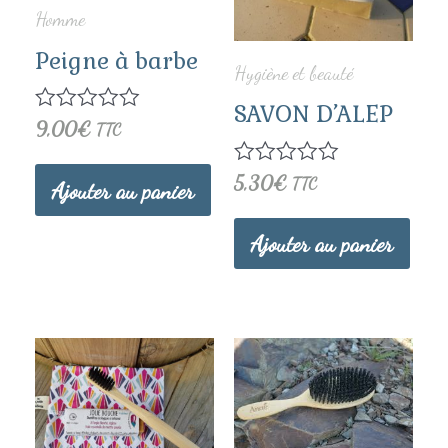
Homme
Peigne à barbe
Hygiène et beauté
SAVON D’ALEP
Note
9,00
€
TTC
0
sur
Note
5,30
€
5
TTC
Ajouter au panier
0
sur
5
Ajouter au panier