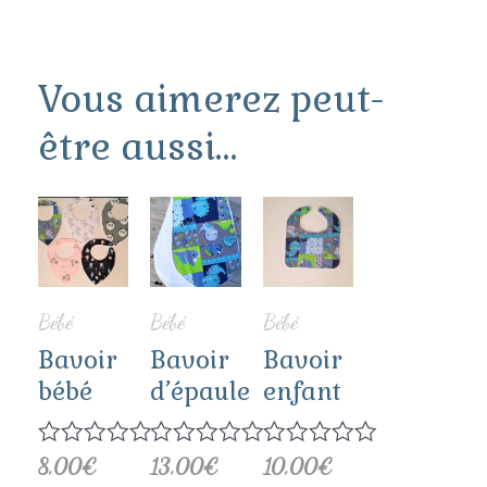
Vous aimerez peut-
être aussi…
Ce
Ce
Ce
produit
produit
produit
a
a
a
Bébé
Bébé
Bébé
plusieurs
plusieurs
plusieurs
Bavoir
Bavoir
Bavoir
bébé
d’épaule
enfant
variations.
variations.
variations.
Les
Les
Les
Note
8,00
€
Note
13,00
€
Note
10,00
€
0
0
0