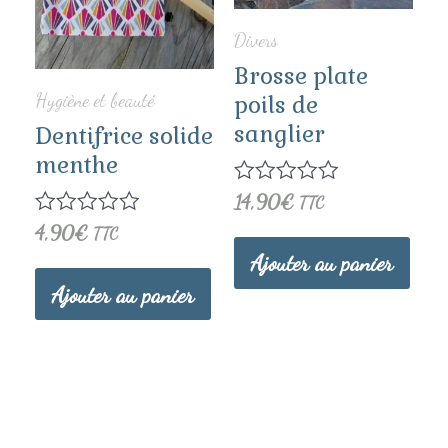
Divers
Brosse plate
Hygiène et beauté
poils de
sanglier
Dentifrice solide
menthe
Note
14,90
€
TTC
0
Note
4,90
€
TTC
sur
0
5
Ajouter au panier
sur
5
Ajouter au panier