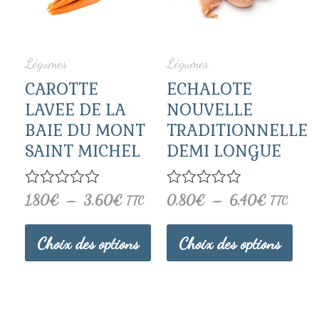
3,60€
6,40€
plusieurs
plus
variations.
vari
Légumes
Légumes
Les
Les
CAROTTE
ECHALOTE
options
opti
LAVEE DE LA
NOUVELLE
BAIE DU MONT
TRADITIONNELLE
peuvent
peuv
SAINT MICHEL
DEMI LONGUE
être
être
choisies
choi
Note
1,80
€
–
3,60
€
Note
0,80
€
–
6,40
€
TTC
TTC
0
0
sur
sur
sur
sur
5
5
Choix des options
Choix des options
la
la
page
page
du
du