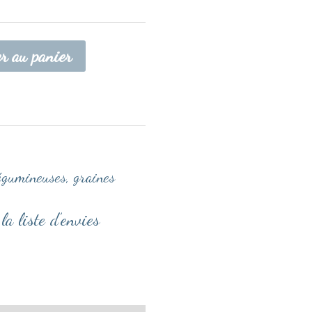
er au panier
égumineuses, graines
la liste d’envies