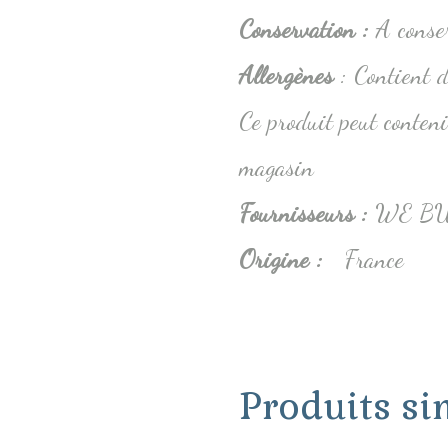
Conservation
:
A conse
Allergènes
: Contient d
Ce produit peut conteni
magasin
Fournisseurs :
WE BULK
Origine :
France
Produits si