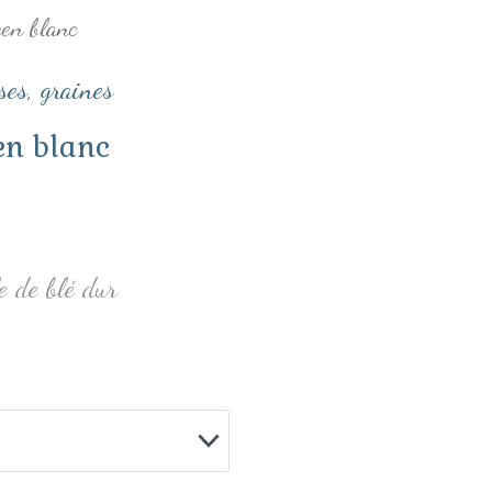
en blanc
es, graines
n blanc
 de blé dur