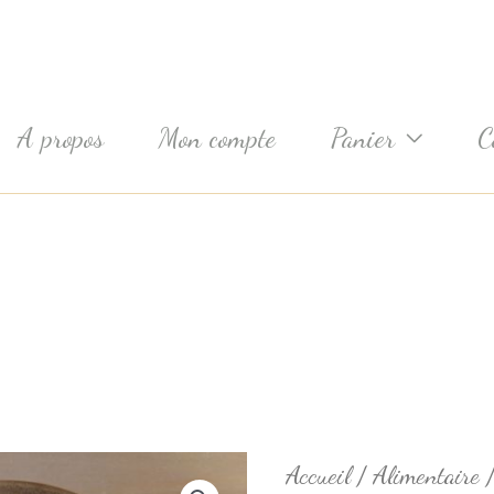
A propos
Mon compte
Panier
C
quantité
Accueil
/
Alimentaire