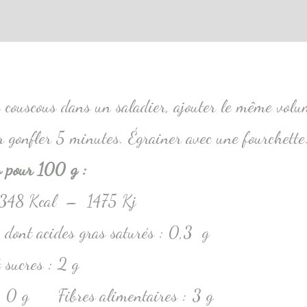
tions complémentaires
 couscous dans un saladier, ajouter le même volum
er gonfler 5 minutes. Égrainer avec une fourchette
es pour 100 g :
: 348 Kcal – 1475 Kj
 dont acides gras saturés : 0,3 g
sucres : 2 g
 : 0 g Fibres alimentaires : 3 g