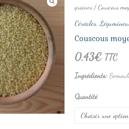
graines
/ Couscous moy
de
Couscous
Céréales, Légumineus
moyen
Couscous moye
blanc
0,43
€
TTC
Ingrédients
:
Semoule
Quantité