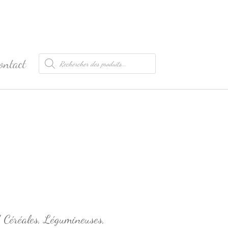
Recherche
ontact
de
produits
/
Céréales, Légumineuses,