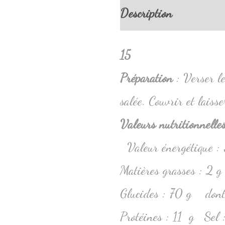
Description
Informa
15
Préparation
: Verser le
salée. Couvrir et laiss
Valeurs nutritionnell
Valeur énergétique 
Matières grasses : 2 g
Glucides : 70 g dont 
Protéines : 11 g Sel