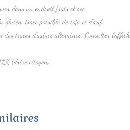
rver dans un endroit frais et sec
u gluten, trace possible de soja et d’œuf
r des traces d’autres allergènes. Consulter l’affic
 (drive citoyen)
milaires