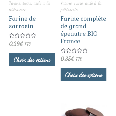
Farine, sucre, aide à la
Farine, sucre, aide à la
Les
Les
pâtisserie
pâtisserie
Farine de
Farine complète
options
opti
sarrasin
de grand
peuvent
peuv
épeautre BIO
être
être
France
Note
0,29
€
TTC
0
choisies
choi
sur
5
Note
0,35
€
Choix des options
TTC
sur
sur
0
sur
la
la
5
Choix des options
page
page
du
du
Ce
Ce
produit
prod
produit
prod