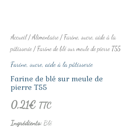
pierre
T55
Accueil
/
Alimentaire
/
Farine, sucre, aide à la
pâtisserie
/ Farine de blé sur meule de pierre T55
Farine, sucre, aide à la pâtisserie
Farine de blé sur meule de
pierre T55
0,21
€
TTC
Ingrédients
:
Blé