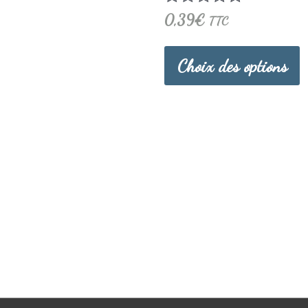
c
Note
0,39
€
TTC
0
s
sur
5
Choix des options
l
p
d
p