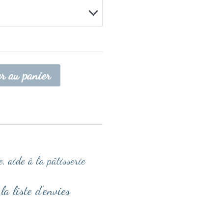
er au panier
e, aide à la pâtisserie
la liste d’envies