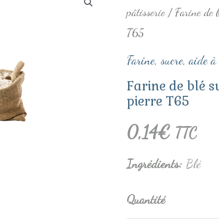
pâtisserie
/ Farine de b
de
T65
Farine
de
Farine, sucre, aide à 
blé
Farine de blé 
pierre T65
sur
meule
0,14
€
TTC
de
Ingrédients
:
Blé
pierre
T65
Quantité