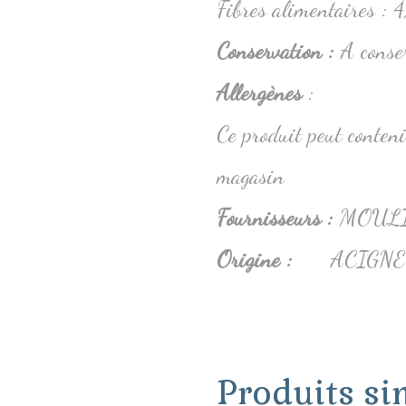
Fibres alimentaires : 4
Conservation
:
A conse
Allergènes
:
Ce produit peut conteni
magasin
Fournisseurs :
MOULI
Origine :
ACIGNE
Produits si