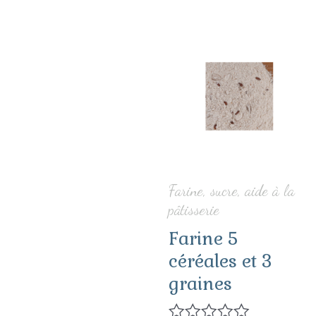
C
p
a
p
v
Farine, sucre, aide à la
L
pâtisserie
o
Farine 5
céréales et 3
p
graines
ê