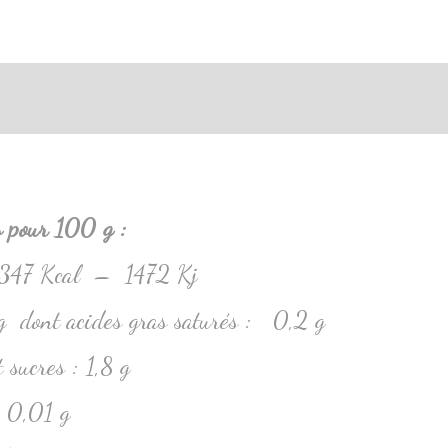
tions complémentaires
es pour 100 g :
: 347 Kcal – 1472 Kj
 g dont acides gras saturés : 0,2 g
sucres : 1,8 g
: 0,01 g