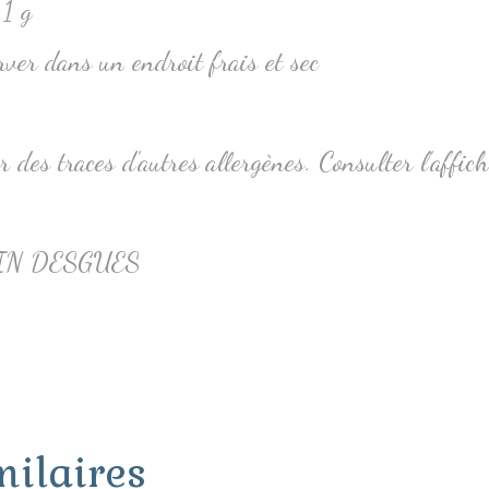
,1 g
rver dans un endroit frais et sec
r des traces d’autres allergènes. Consulter l’affic
N DESGUES
milaires