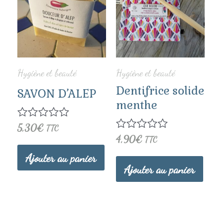
Hygiène et beauté
Hygiène et beauté
Dentifrice solide
SAVON D’ALEP
menthe
Note
5,30
€
TTC
0
Note
4,90
€
TTC
sur
0
5
Ajouter au panier
sur
5
Ajouter au panier