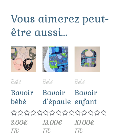
Vous aimerez peut-
être aussi…
Ce
Ce
Ce
produit
produit
produit
a
a
a
Bébé
Bébé
Bébé
plusieurs
plusieurs
plusieurs
Bavoir
Bavoir
Bavoir
bébé
d’épaule
enfant
variations.
variations.
variations.
Les
Les
Les
Note
8,00
€
Note
13,00
€
Note
10,00
€
0
0
0
options
options
options
TTC
TTC
TTC
sur
sur
sur