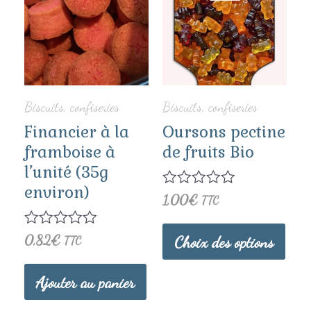
prod
a
plus
vari
Biscuits, confiseries
Biscuits, confiseries
Les
Financier à la
Oursons pectine
opti
framboise à
de fruits Bio
l’unité (35g
peuv
environ)
Note
1,00
€
TTC
être
0
sur
choi
5
Note
0,82
€
Choix des options
TTC
0
sur
sur
5
Ajouter au panier
la