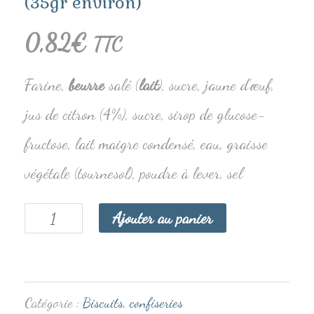
(35gr environ)
0,82
€
TTC
Farine,
beurre
salé (
lait
), sucre, jaune d’œuf,
jus de citron (4%), sucre, sirop de glucose-
fructose, lait maigre condensé, eau, graisse
végétale (tournesol), poudre à lever, sel
Ajouter au panier
Catégorie :
Biscuits, confiseries