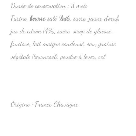
Durée de conservation : 3 mois
Farine,
beurre
salé (
lait
), sucre, jaune d’oeuf,
jus de citron (4%), sucre, sirop de glucose-
fructose, lait maigre condensé, eau, graisse
végétale (tournesol), poudre à lever, sel
Origine : France Chavagne