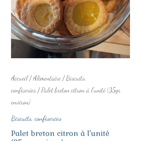
environ)
Accueil
/
Alimentaire
/
Biscuits,
confiseries
/ Palet breton citron à l’unité (35gr
environ)
Biscuits, confiseries
Palet breton citron à l’unité