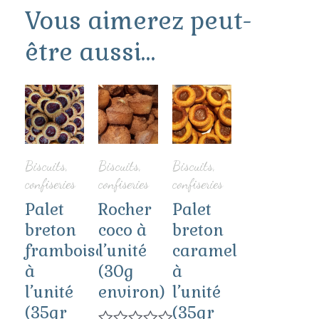
Vous aimerez peut-
être aussi…
Biscuits,
Biscuits,
Biscuits,
confiseries
confiseries
confiseries
Palet
Rocher
Palet
breton
coco à
breton
framboise
l’unité
caramel
à
(30g
à
l’unité
environ)
l’unité
(35gr
(35gr