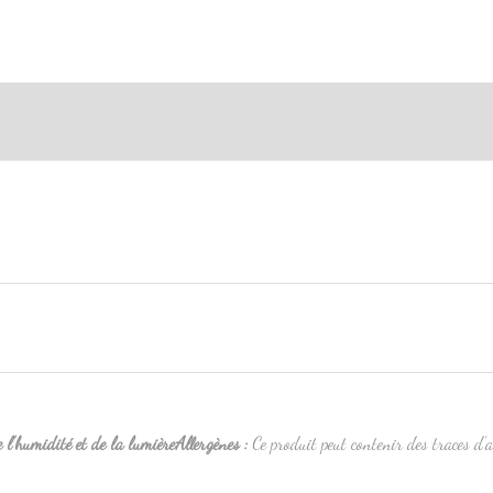
tions complémentaires
e l’humidité et de la lumière
All
ergènes :
Ce produit peut contenir des traces d’a