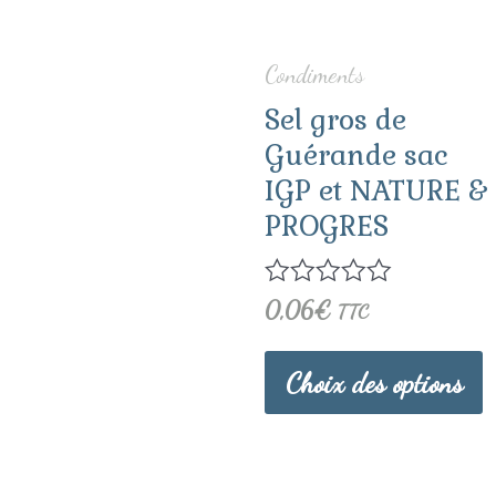
v
Condiments
L
Sel gros de
o
Guérande sac
IGP et NATURE &
p
PROGRES
ê
c
Note
0,06
€
TTC
0
s
sur
5
Choix des options
l
p