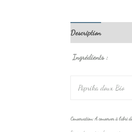
Description
Informa
Ingrédients
:
Paprika doux Bio
Conservation
:
A conserver à l’abri d