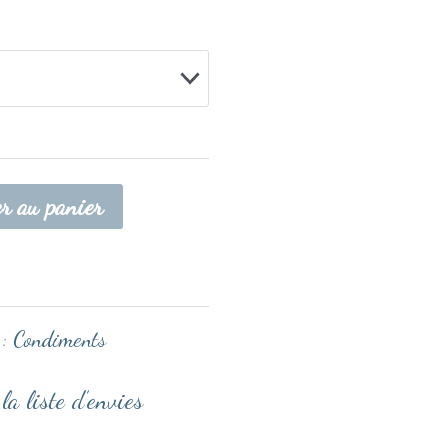
er au panier
 :
Condiments
la liste d’envies