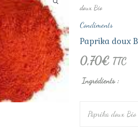
doux Bio
de
Paprika
Condiments
doux
Paprika doux B
Bio
0,70
€
TTC
Ingrédients
:
Paprika doux Bio