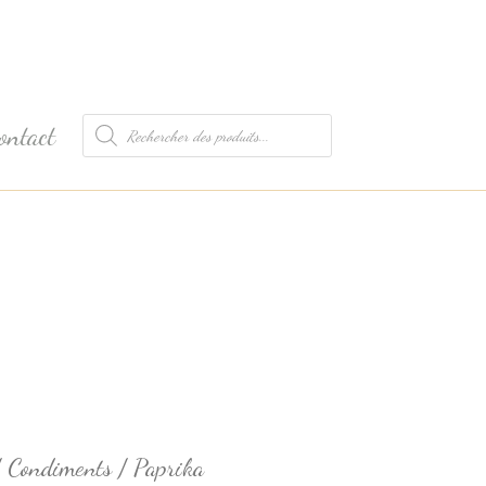
Recherche
ontact
de
produits
/
Condiments
/ Paprika