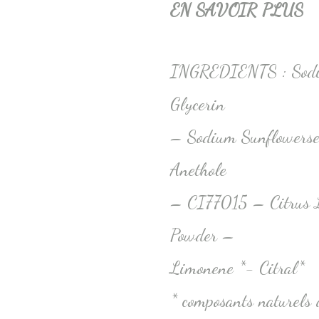
EN SAVOIR PLUS
INGREDIENTS : Sodiu
Glycerin
– Sodium Sunflowerse
Anethole
– CI77015 – Citrus L
Powder –
Limonene *- Citral*
* composants naturels d