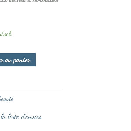
stock
er au panier
beauté
la liste d’envies