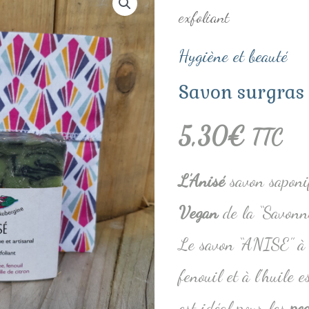
exfoliant
de
Savon
Hygiène et beauté
surgras
Savon surgras 
exfoliant
5,30
€
TTC
L’Anisé
savon saponif
Vegan
de la “Savonne
Le savon “ANISE” à l
fenouil et à l’huile e
est idéal pour les
pe