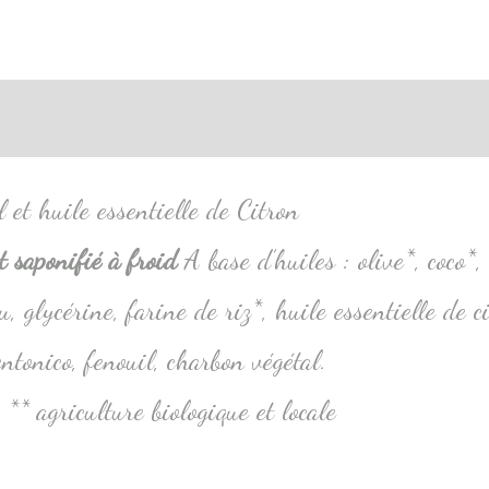
tions complémentaires
l et huile essentielle de Citron
 saponifié à froid
A base d’huiles : olive*, coco*,
u, glycérine, farine de riz*, huile essentielle de c
entonico, fenouil, charbon végétal.
 ** agriculture biologique et locale