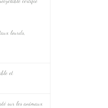
ecyclable certifié
taux lourds,
ble et
sté sur les animaux