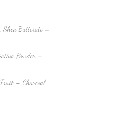
 Shea Butterate –
Sativa Powder –
Fruit – Charcoal