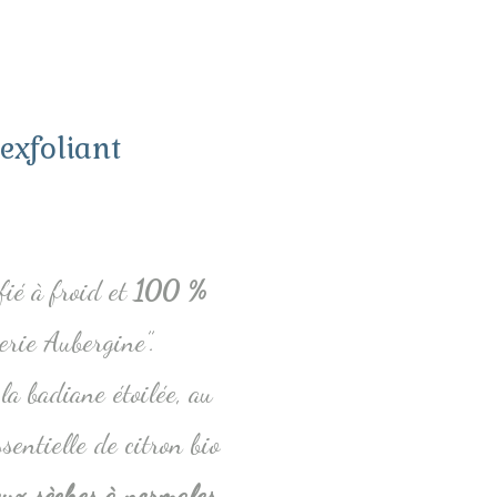
exfoliant
ié à froid et
100 %
rie Aubergine”.
a badiane étoilée, au
ssentielle de citron bio
aux sèches à normales.