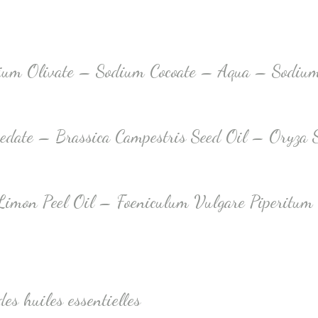
m Olivate – Sodium Cocoate – Aqua – Sodium
edate – Brassica Campestris Seed Oil – Oryza 
imon Peel Oil – Foeniculum Vulgare Piperitum 
es huiles essentielles