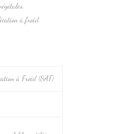
végétales.
ication à froid.
ation à Froid (SAF)