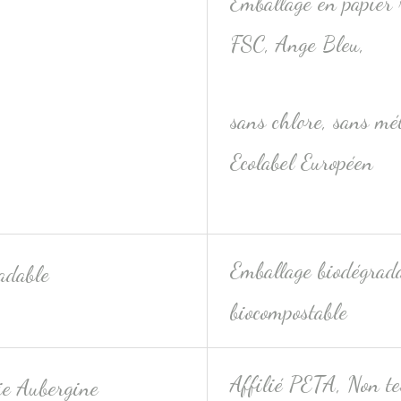
Emballage en papier r
FSC, Ange Bleu,
sans chlore, sans mé
Ecolabel Européen
Emballage biodégrada
biocompostable
Affilié PETA, Non te