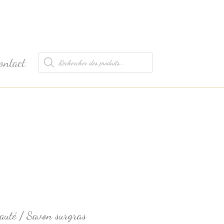
Recherche
ontact
de
produits
auté
/ Savon surgras