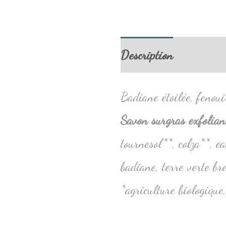
Description
Informa
Badiane étoilée, fenoui
Savon surgras exfoliant
tournesol**, colza**, ea
badiane, terre verte br
*agriculture biologique,