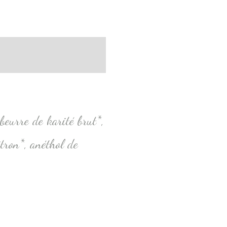
 beurre de karité brut*,
itron*, anéthol de