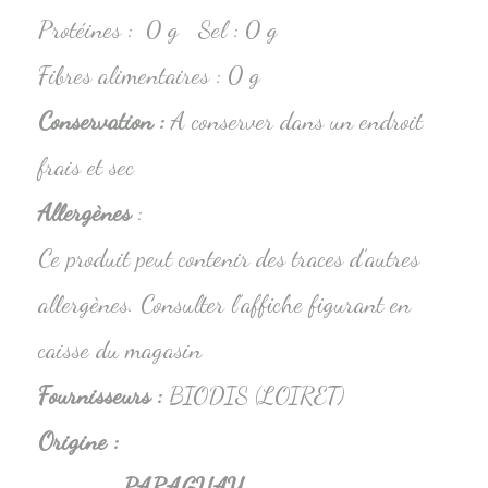
Protéines : 0 g Sel : 0 g
Fibres alimentaires : 0 g
Conservation
:
A conserver dans un endroit
frais et sec
Allergènes
:
Ce produit peut contenir des traces d’autres
allergènes. Consulter l’affiche figurant en
caisse du magasin
Fournisseurs :
BIODIS (LOIRET)
Origine :
PARAGUAY