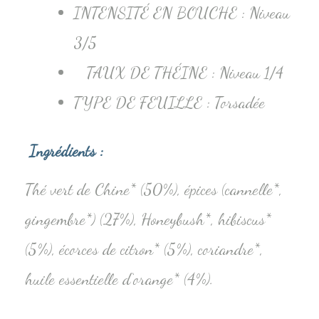
INTENSITÉ EN BOUCHE :
Niveau
3/5
TAUX DE THÉINE :
Niveau 1/4
TYPE DE FEUILLE :
Torsadée
Ingrédients :
Thé vert de Chine* (50%), épices (cannelle*,
gingembre*) (27%), Honeybush*, hibiscus*
(5%), écorces de citron* (5%), coriandre*,
huile essentielle d‘orange* (4%).