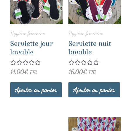
Hygiène féminine
Hygiène féminine
Serviette jour
Serviette nuit
lavable
lavable
Note
14,00
€
Note
16,00
€
TTC
TTC
0
0
sur
sur
5
5
Ajouter au panier
Ajouter au panier
Ce