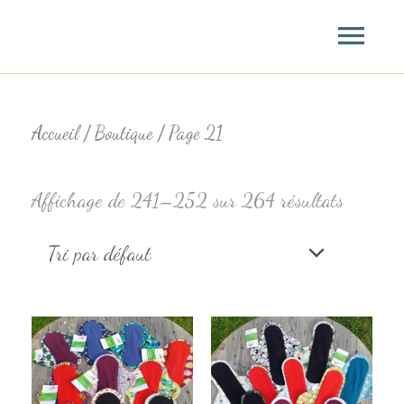
Aller
Menu
au
princ
contenu
Accueil
/
Boutique
/ Page 21
Affichage de 241–252 sur 264 résultats