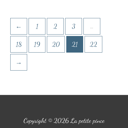
←
1
2
3
…
18
19
20
21
22
→
Copyright © 2026 La petite pince