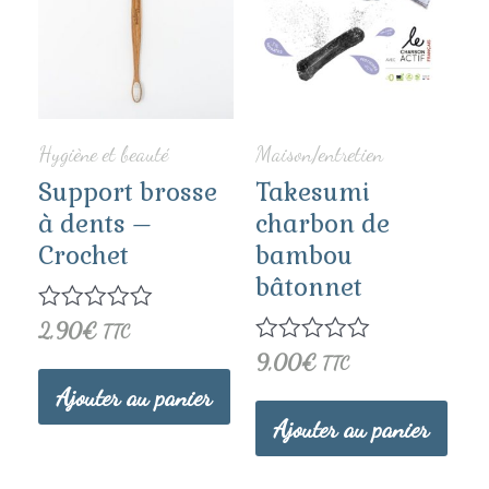
Hygiène et beauté
Maison/entretien
Support brosse
Takesumi
à dents –
charbon de
Crochet
bambou
bâtonnet
Note
2,90
€
TTC
0
Note
9,00
€
TTC
sur
0
5
Ajouter au panier
sur
5
Ajouter au panier