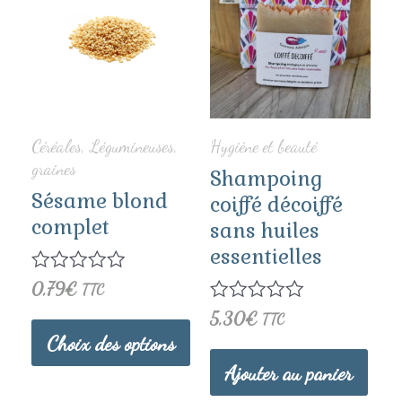
produit
a
plusieurs
variations.
Céréales, Légumineuses,
Hygiène et beauté
Les
graines
Shampoing
Sésame blond
options
coiffé décoiffé
complet
sans huiles
peuvent
essentielles
être
Note
0,79
€
TTC
0
choisies
Note
5,30
€
TTC
sur
0
5
Choix des options
sur
sur
5
Ajouter au panier
la