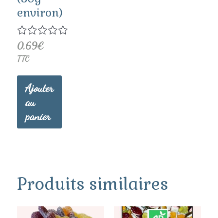
environ)
Note
0,69
€
0
TTC
sur
5
Ajouter
au
panier
Produits similaires
Ce
Ce