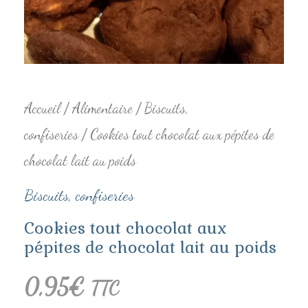
chocolat
lait
au
Accueil
/
Alimentaire
/
Biscuits,
poids
confiseries
/ Cookies tout chocolat aux pépites de
chocolat lait au poids
Biscuits, confiseries
Cookies tout chocolat aux
pépites de chocolat lait au poids
0,95
€
TTC