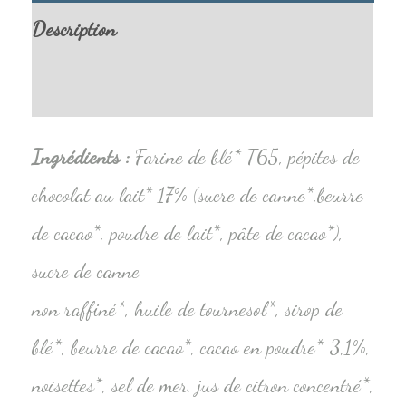
Description
Informations complémentaires
Ingrédients :
Farine de blé* T65, pépites de
chocolat au lait* 17% (sucre de canne*,beurre
de cacao*, poudre de lait*, pâte de cacao*),
sucre de canne
non raffiné*, huile de tournesol*, sirop de
blé*, beurre de cacao*, cacao en poudre* 3,1%,
noisettes*, sel de mer, jus de citron concentré*,