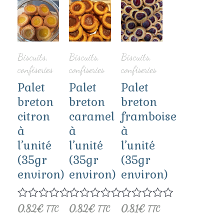
Biscuits,
Biscuits,
Biscuits,
confiseries
confiseries
confiseries
Palet
Palet
Palet
breton
breton
breton
citron
caramel
framboise
à
à
à
l’unité
l’unité
l’unité
(35gr
(35gr
(35gr
environ)
environ)
environ)
Note
0,82
€
Note
0,82
€
Note
0,81
€
TTC
TTC
TTC
0
0
0