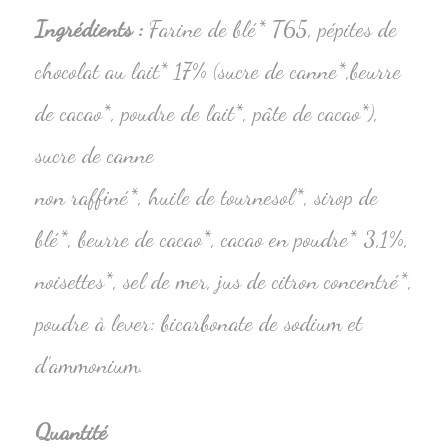
Ingrédients :
Farine de blé* T65, pépites de
chocolat au lait* 17% (sucre de canne*,beurre
de cacao*, poudre de lait*, pâte de cacao*),
sucre de canne
non raffiné*, huile de tournesol*, sirop de
blé*, beurre de cacao*, cacao en poudre* 3,1%,
noisettes*, sel de mer, jus de citron concentré*,
poudre à lever: bicarbonate de sodium et
d’ammonium.
Quantité