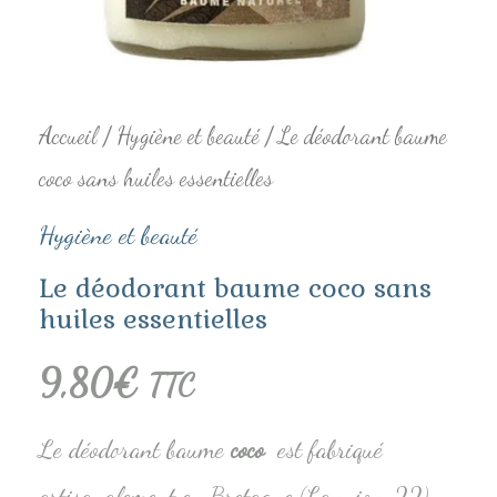
essentielles
Accueil
/
Hygiène et beauté
/ Le déodorant baume
coco sans huiles essentielles
Hygiène et beauté
Le déodorant baume coco sans
huiles essentielles
9,80
€
TTC
Le déodorant baume
coco
est fabriqué
artisanalement en Bretagne (Lannion, 22).