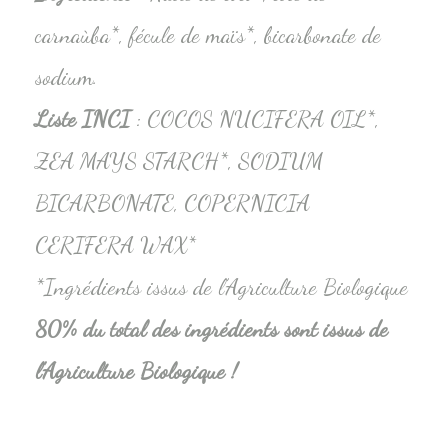
carnaùba*, fécule de maïs*, bicarbonate de
sodium.
Liste INCI
: COCOS NUCIFERA OIL*,
ZEA MAYS STARCH*, SODIUM
BICARBONATE, COPERNICIA
CERIFERA WAX*
*Ingrédients issus de l’Agriculture Biologique
80% du total des ingrédients sont issus de
l’Agriculture Biologique !