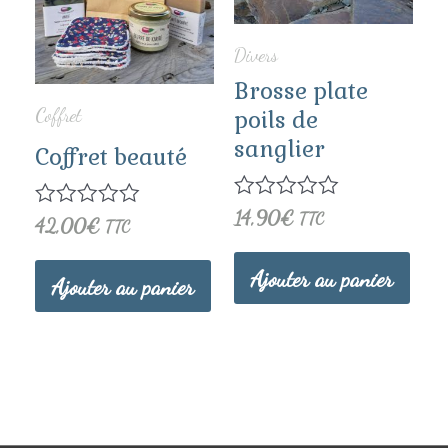
Divers
Brosse plate
Coffret
poils de
sanglier
Coffret beauté
Note
14,90
€
TTC
Note
42,00
€
TTC
0
0
sur
sur
5
Ajouter au panier
5
Ajouter au panier